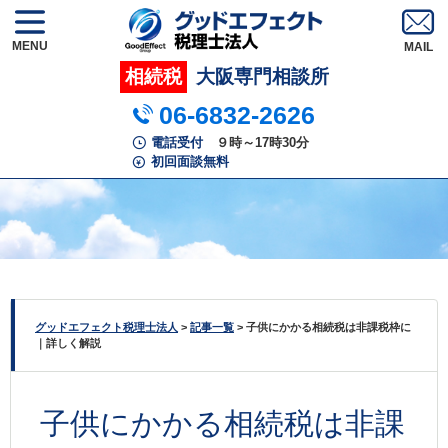
MENU
相続税
大阪専門相談所
06-6832-2626
電話受付
９時～17時30分
初回面談無料
グッドエフェクト税理士法人
>
記事一覧
>
子供にかかる相続税は非課税枠に
｜詳しく解説
子供にかかる相続税は非課